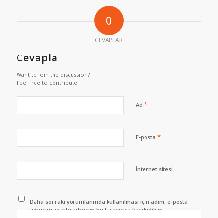
0
CEVAPLAR
Cevapla
Want to join the discussion?
Feel free to contribute!
*
Ad
*
E-posta
İnternet sitesi
Daha sonraki yorumlarımda kullanılması için adım, e-posta
adresim ve site adresim bu tarayıcıya kaydedilsin.