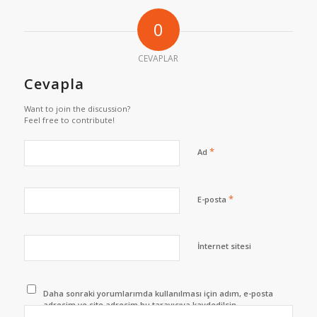
0
CEVAPLAR
Cevapla
Want to join the discussion?
Feel free to contribute!
*
Ad
*
E-posta
İnternet sitesi
Daha sonraki yorumlarımda kullanılması için adım, e-posta
adresim ve site adresim bu tarayıcıya kaydedilsin.