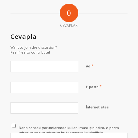
0
CEVAPLAR
Cevapla
Want to join the discussion?
Feel free to contribute!
*
Ad
*
E-posta
İnternet sitesi
Daha sonraki yorumlarımda kullanılması için adım, e-posta
adresim ve site adresim bu tarayıcıya kaydedilsin.