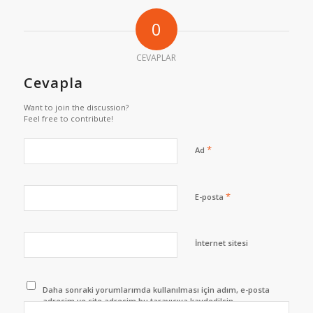
0
CEVAPLAR
Cevapla
Want to join the discussion?
Feel free to contribute!
*
Ad
*
E-posta
İnternet sitesi
Daha sonraki yorumlarımda kullanılması için adım, e-posta
adresim ve site adresim bu tarayıcıya kaydedilsin.