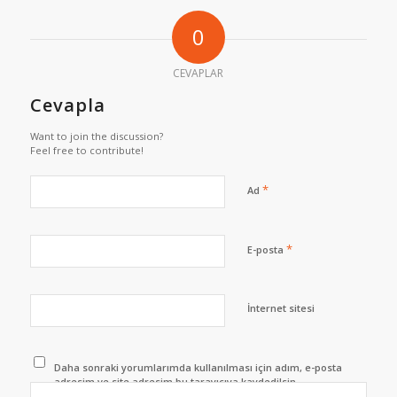
0
CEVAPLAR
Cevapla
Want to join the discussion?
Feel free to contribute!
*
Ad
*
E-posta
İnternet sitesi
Daha sonraki yorumlarımda kullanılması için adım, e-posta
adresim ve site adresim bu tarayıcıya kaydedilsin.