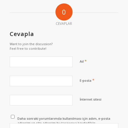
0
CEVAPLAR
Cevapla
Want to join the discussion?
Feel free to contribute!
*
Ad
*
E-posta
İnternet sitesi
Daha sonraki yorumlarımda kullanılması için adım, e-posta
adresim ve site adresim bu tarayıcıya kaydedilsin.