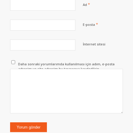
*
Ad
*
E-posta
İnternet sitesi
Daha sonraki yorumlarımda kullanılması için adım, e-posta
adresim ve site adresim bu tarayıcıya kaydedilsin.