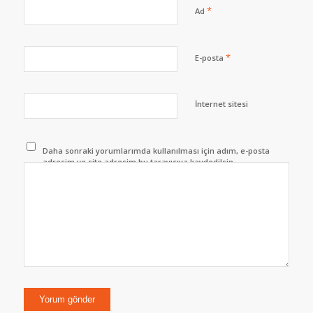
*
Ad
*
E-posta
İnternet sitesi
Daha sonraki yorumlarımda kullanılması için adım, e-posta
adresim ve site adresim bu tarayıcıya kaydedilsin.