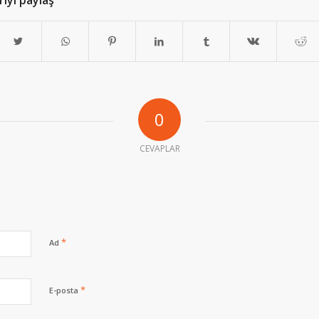
iyi paylaş
0
CEVAPLAR
*
Ad
*
E-posta