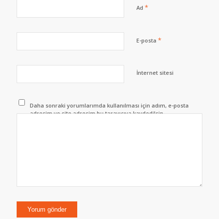
*
Ad
*
E-posta
İnternet sitesi
Daha sonraki yorumlarımda kullanılması için adım, e-posta
adresim ve site adresim bu tarayıcıya kaydedilsin.